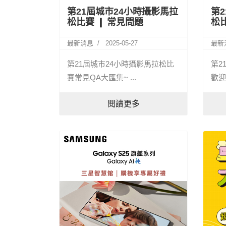
第21屆城市24小時攝影馬拉
第
松比賽 ❙ 常見問題
松
最新消息
2025-05-27
最新
第21屆城市24小時攝影馬拉松比
第2
賽常見QA大匯集~ ...
歡迎
閱讀更多