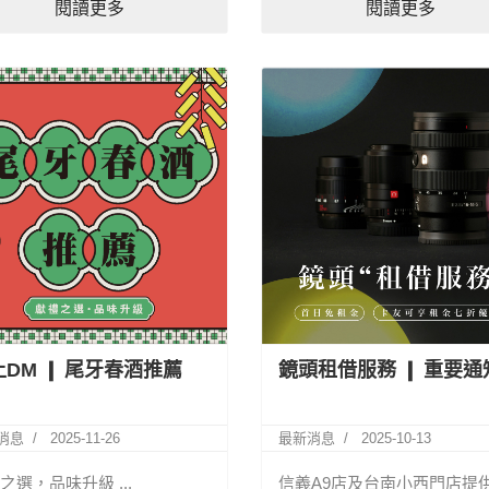
閱讀更多
閱讀更多
上DM ❙ 尾牙春酒推薦
鏡頭租借服務 ❙ 重要通
消息
2025-11-26
最新消息
2025-10-13
之選，品味升級 ...
信義A9店及台南小西門店提