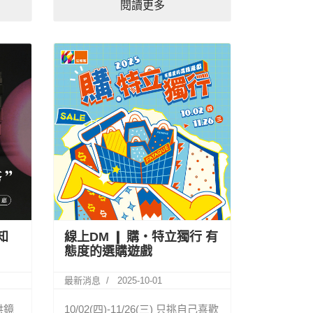
閱讀更多
知
線上DM ❙ 購‧特立獨行 有
態度的選購遊戲
最新消息
2025-10-01
供鏡
10/02(四)-11/26(三) 只挑自己喜歡