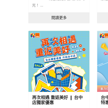
光！ ...
閱讀更多
再次相遇 重返美好 ❙ 台中
台
店獨家優惠
特