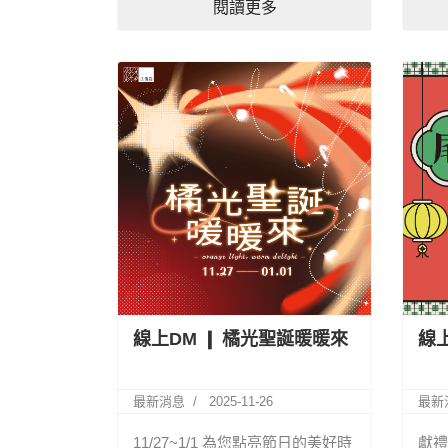
閱讀更多
線上DM ❙ 橘光聖誕暖暖來
線
最新消息
2025-11-26
最新
11/27~1/1 為您點亮節日的美好時
獻禮