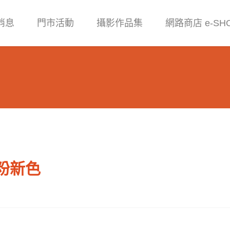
消息
門市活動
攝影作品集
網路商店 e-SH
馭粉新色