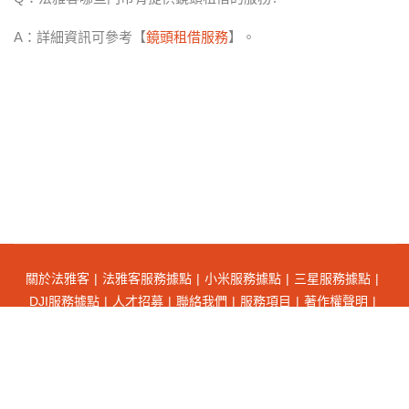
A：詳細資訊可參考【
鏡頭租借服務
】。
關於法雅客
法雅客服務據點
小米服務據點
三星服務據點
DJI服務據點
人才招募
聯絡我們
服務項目
著作權聲明
隱私權聲明
會員權益
Copyrights © 法雅客股份有限公司 FAYAQUE CO.,LTD.
All Rights Reserved.
網頁設計
By
蓋婭科技
.
建議以IE 11(含)以上或Chrome瀏覽網站，