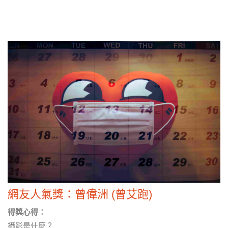
網友人氣獎：曾偉洲 (曾艾跑)
得獎心得：
攝影是什麼？