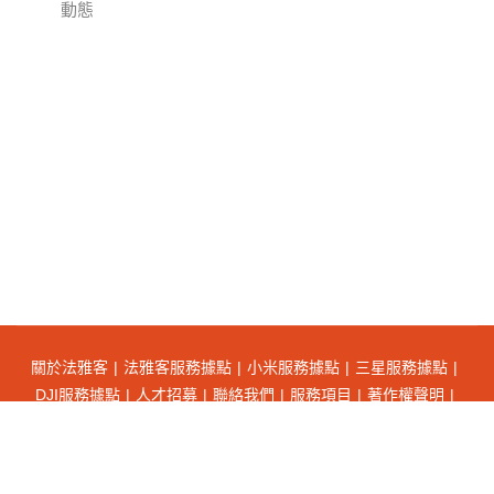
動態
關於法雅客
法雅客服務據點
小米服務據點
三星服務據點
DJI服務據點
人才招募
聯絡我們
服務項目
著作權聲明
隱私權聲明
會員權益
Copyrights © 法雅客股份有限公司 FAYAQUE CO.,LTD.
All Rights Reserved.
網頁設計
By
蓋婭科技
.