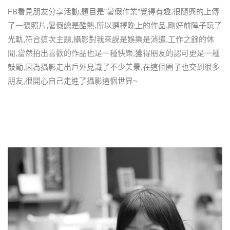
FB看見朋友分享活動,題目是”暑假作業”覺得有趣,很隨興的上傳
了一張照片,暑假總是酷熱,所以選擇晚上的作品,剛好前陣子玩了
光軌,符合這次主題,攝影對我來說是娛樂是消遣,工作之餘的休
閒,當然拍出喜歡的作品也是一種快樂,獲得朋友的認可更是一種
鼓勵,因為攝影走出戶外見識了不少美景,在這個圈子也交到很多
朋友,很開心自己走進了攝影這個世界~