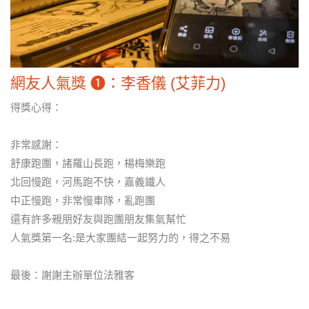
網友人氣獎 ❶：李香儀 (艾菲力)
得獎心得：
非常感謝：
舒康跑團，諸羅山長跑，楊梅樂跑
北回慢跑，河馬跑不快，嘉義鐵人
中正慢跑，非常慢車隊，亂跑團
還有許多親朋好友與跑團朋友集氣幫忙
人氣獎第一名:是大家團結一起努力的，得之不易
最後：謝謝主辦單位法雅客