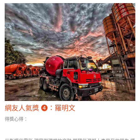
網友人氣獎 ❹：羅明文
得獎心得：