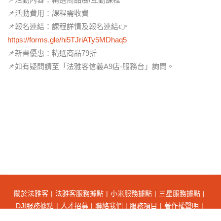
📌活動費用：課程需收費
📌報名連結：課程詳情及報名連結👉
https://forms.gle/hi5TJriATy5MDhaq5
📌新書優惠：精選商品79折
📌如有疑問請至「法雅客信義A9店-服務台」詢問。
關於法雅客
法雅客服務據點
小米服務據點
三星服務據點
DJI服務據點
人才招募
聯絡我們
服務項目
著作權聲明
隱私權聲明
會員權益