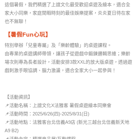
這個暑假，我們精選了上誼文化最受歡迎桌遊及繪本，適合全
家大小同樂，家庭閒暇時刻的最佳娛樂提案，炎炎夏日待在家
也不無聊！
【暑假Fun心玩】
特別舉辦「兒童專屬」及「樂齡體驗」的桌遊課程。
由專業的桌遊講師帶領，讓孩子從遊戲中鍛鍊邏輯思維；樂齡
場次則專為長者設計，活動安排3款XXL的放大版桌遊，透過遊
戲刺激手眼協調、腦力激盪，適合全家大小一起參與！
【活動資訊】
📌活動名稱：上誼文化X法雅客 暑假桌遊繪本同樂會
📌活動時間：2025/6/26(四)-2025/8/31(日)
📌活動地點：法雅客台北信義A9店 (新光三越台北信義新天地
A9 B2)
📌活動內容：精選商品展/互動課程