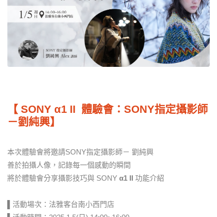
【 SONY
α1
II
體驗會：SONY指定攝影師
－劉純興】
本次體驗會將邀請SONY指定攝影師－ 劉純興
善於拍攝人像，記錄每一個感動的瞬間
將於體驗會分享攝影技巧與 SONY
α1
II
功能介紹
▌活動場次：法雅客台南小西門店