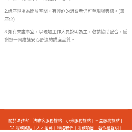
2.講座現場為開放空間，有興趣的消費者仍可至現場旁聽。(無
座位)​
3.如有未盡事宜，以現場工作人員說明為主，敬請協助配合，感
謝您一同維護安心舒適的講座品質。
關於法雅客
法雅客服務據點
小米服務據點
三星服務據點
DJI服務據點
人才招募
聯絡我們
服務項目
著作權聲明