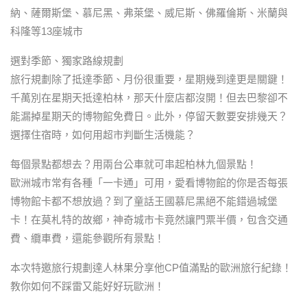
納、薩爾斯堡、慕尼黑、弗萊堡、威尼斯、佛羅倫斯、米蘭與
科隆等13座城市
選對季節、獨家路線規劃
旅行規劃除了抵達季節、月份很重要，星期幾到達更是關鍵！
千萬別在星期天抵達柏林，那天什麼店都沒開！但去巴黎卻不
能漏掉星期天的博物館免費日。此外，停留天數要安排幾天？
選擇住宿時，如何用超市判斷生活機能？
每個景點都想去？用兩台公車就可串起柏林九個景點！
歐洲城市常有各種「一卡通」可用，愛看博物館的你是否每張
博物館卡都不想放過？到了童話王國慕尼黑絕不能錯過城堡
卡！在莫札特的故鄉，神奇城市卡竟然讓門票半價，包含交通
費、纜車費，還能參觀所有景點！
本次特邀旅行規劃達人林果分享他CP值滿點的歐洲旅行紀錄！
教你如何不踩雷又能好好玩歐洲！