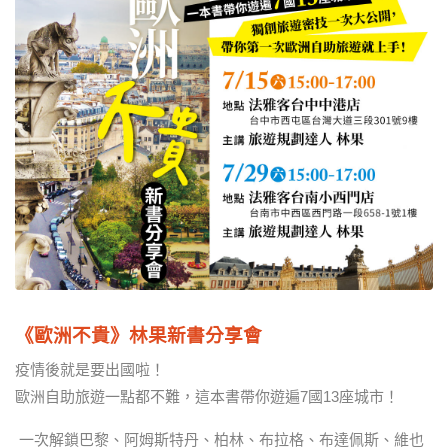
《歐洲不貴》林果新書分享會
疫情後就是要出國啦！
歐洲自助旅遊一點都不難，這本書帶你遊遍7國13座城市！
一次解鎖巴黎、阿姆斯特丹、柏林、布拉格、布達佩斯、維也